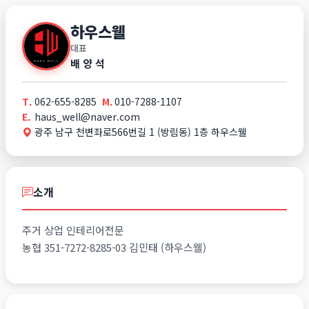
하우스웰
대표
배 양 석
T.
062-655-8285
M.
010-7288-1107
E.
haus_well@naver.com
광주 남구 천변좌로566번길 1 (방림동) 1층 하우스웰
소개
주거 상업 인테리어전문
농협 351-7272-8285-03 김민태 (하우스웰)