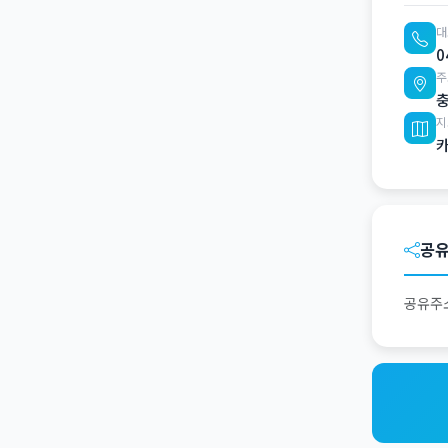
대
0
주
충
지
공
공유주