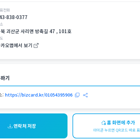
표전화
43-838-0377
소
북 괴산군 사리면 방축길 47 , 101호
도
카카오맵에서 보기
유하기
소:
https://bizcard.kr/01054395906
홈 화면에 추가
연락처 저장
아이콘 누르면 QR코드 바로 