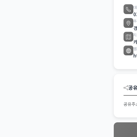
대
0
주
경
지
웹
h
공
공유주