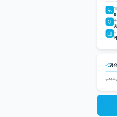
대
0
주
충
지
공
공유주