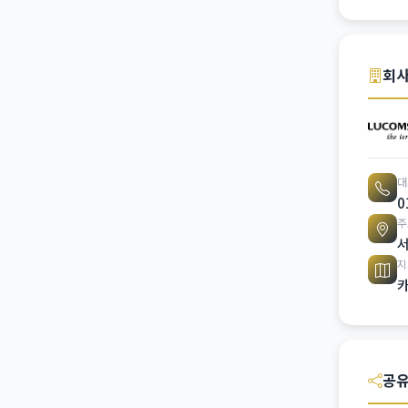
회사
대
0
주
서
지
공