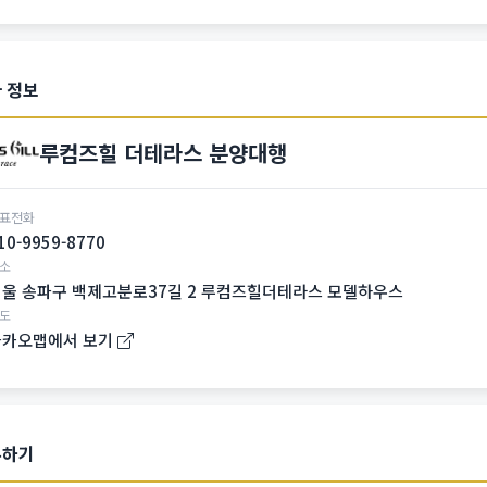
 정보
루컴즈힐 더테라스 분양대행
표전화
10-9959-8770
소
울 송파구 백제고분로37길 2 루컴즈힐더테라스 모델하우스
도
카카오맵에서 보기
유하기