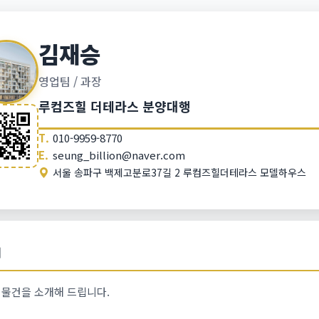
김재승
영업팀 / 과장
루컴즈힐 더테라스 분양대행
T.
010-9959-8770
E.
seung_billion@naver.com
서울 송파구 백제고분로37길 2 루컴즈힐더테라스 모델하우스
개
 물건을 소개해 드립니다.