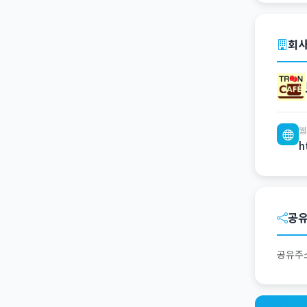
회사
웹
h
공
공유주